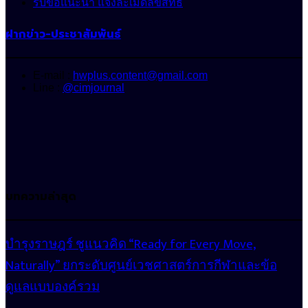
รับข้อแนะนำ แจ้งละเมิดลิขสิทธิ์
ฝากข่าว-ประชาสัมพันธ์
E-mail :
hwplus.content@gmail.com
Line :
@cimjournal
บทความล่าสุด
บำรุงราษฎร์ ชูแนวคิด “Ready for Every Move,
Naturally” ยกระดับศูนย์เวชศาสตร์การกีฬาและข้อ
ดูแลแบบองค์รวม