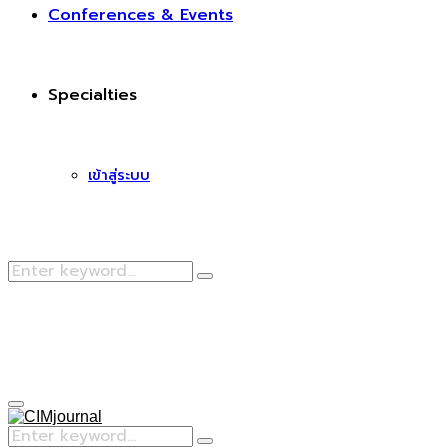
Conferences & Events
Specialties
เข้าสู่ระบบ
Search
Search
for:
Facebook
Primary
Menu
Search
Search