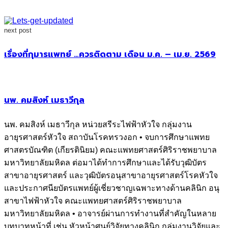
next post
เรื่องที่กุมารแพทย์ …ควรติดตาม เดือน ม.ค. – เม.ย. 2569
นพ. คมสิงห์ เมธาวีกุล
นพ. คมสิงห์ เมธาวีกุล หน่วยสรีระไฟฟ้าหัวใจ กลุ่มงาน
อายุรศาสตร์หัวใจ สถาบันโรคทรวงอก • จบการศึกษาแพทย
ศาสตรบัณฑิต (เกียรตินิยม) คณะแพทยศาสตร์ศิริราชพยาบาล
มหาวิทยาลัยมหิดล ต่อมาได้ทำการศึกษาและได้รับวุฒิบัตร
สาขาอายุรศาสตร์ และวุฒิบัตรอนุสาขาอายุรศาสตร์โรคหัวใจ
และประกาศนียบัตรแพทย์ผู้เชี่ยวชาญเฉพาะทางด้านคลินิก อนุ
สาขาไฟฟ้าหัวใจ คณะแพทยศาสตร์ศิริราชพยาบาล
มหาวิทยาลัยมหิดล • อาจารย์ผ่านการทำงานที่สำคัญในหลาย
บทบาทหน้าที่ เช่น หัวหน้าศูนย์วิจัยทางคลินิก กลุ่มงานวิจัยและ