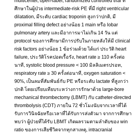
multicenter, open-label, randomized controlled trial ที่
ศึกษาในผู้ป่วย intermediate-risk PE ที่มี right ventricular
dilatation, มีระดับ cardiac troponin สูงกว่าปกติ, มี
proximal filling defect อย่างน้อย 1 main หรือ lobar
pulmonary artery และมีอาการมาไม่เกิน 14 วัน แต่
protocol ของการศึกษามีการปรับในภายหลังให้มี clinical
risk factors อย่างน้อย 1 ข้อร่วมด้วย ได้แก่ ประวัติ heart
failure, ประวัติโรคปอดเรื้อรัง, heart rate ≥ 110 ครั้งต่อ
นาที, systolic blood pressure < 100 มิลลิเมตรปรอท,
respiratory rate ≥ 30 ครั้งต่อนาที, oxygen saturation <
90%, เป็นลมที่สัมพันธ์กับ PE หรือระดับ lactate ที่สูงกว่า
ปกติ โดยเปรียบเทียบระหว่างการรักษาด้วย large-bore
mechanical thrombectomy (LBMT) กับ catheter-directed
thrombolysis (CDT) ภายใน 72 ชั่วโมงนับจากเวลาที่ได้
รับการวินิจฉัยหรือเวลาที่ได้รับการส่งตัวมา จากการศึกษา
พบว่า ผู้ป่วยที่ได้รับ LBMT เกิดผลรวมตามลำดับของ win
ratio ของการเสียชีวิตจากทุกสาเหตุ, intracranial