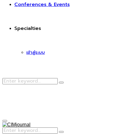
Conferences & Events
Specialties
เข้าสู่ระบบ
Search
Search
for:
Facebook
Primary
Menu
Search
Search