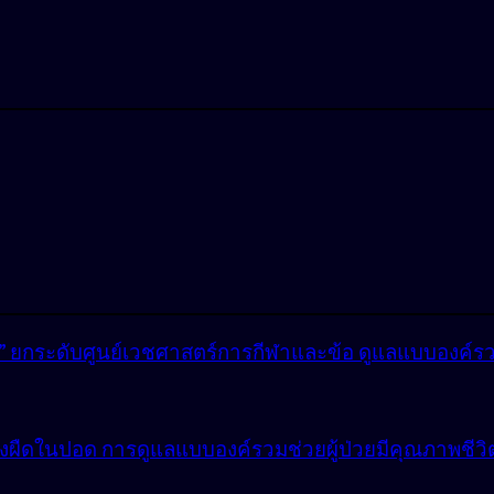
lly” ยกระดับศูนย์เวชศาสตร์การกีฬาและข้อ ดูแลแบบองค์ร
ังผืดในปอด การดูแลแบบองค์รวมช่วยผู้ป่วยมีคุณภาพชีวิตที