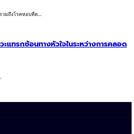
 รวมถึงโรคหอบหืด...
ดภาวะแทรกซ้อนทางหัวใจในระหว่างการคลอด
.