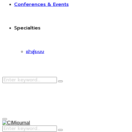
Conferences & Events
Specialties
เข้าสู่ระบบ
Search
Search
for:
Facebook
Primary
Menu
Search
Search