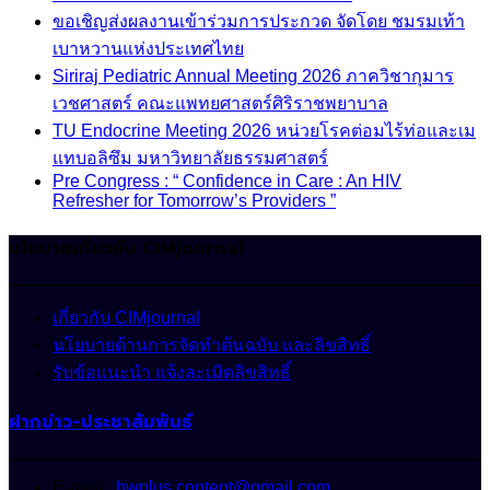
ขอเชิญส่งผลงานเข้าร่วมการประกวด จัดโดย ชมรมเท้า
เบาหวานแห่งประเทศไทย
Siriraj Pediatric Annual Meeting 2026 ภาควิชากุมาร
เวชศาสตร์ คณะแพทยศาสตร์ศิริราชพยาบาล
TU Endocrine Meeting 2026 หน่วยโรคต่อมไร้ท่อและเม
แทบอลิซึม มหาวิทยาลัยธรรมศาสตร์
Pre Congress : “ Confidence in Care : An HIV
Refresher for Tomorrow’s Providers ”
นโยบายเกี่ยวกับ CIMjournal
เกี่ยวกับ CIMjournal
นโยบายด้านการจัดทำต้นฉบับ และลิขสิทธิ์
รับข้อแนะนำ แจ้งละเมิดลิขสิทธิ์
ฝากข่าว-ประชาสัมพันธ์
E-mail :
hwplus.content@gmail.com