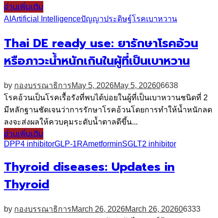
อ่านเพิ่มเติม
AI
Artificial Intelligence
ปัญญาประดิษฐ์
โรคเบาหวาน
Thai DE ready use: ยารักษาโรคอ้วน
หรือภาวะน้ำหนักเกินในผู้ที่เป็นเบาหวาน
by
กองบรรณาธิการ
May 5, 2026
May 5, 2026
0
6638
โรคอ้วนเป็นโรคเรื้อรังที่พบได้บ่อยในผู้ที่เป็นเบาหวานชนิดที่ 2
มีหลักฐานชัดเจนว่าการรักษาโรคอ้วนโดยการทำให้น้ำหนักลด
ลงจะส่งผลให้ควบคุมระดับน้ำตาลดีขึ้น...
อ่านเพิ่มเติม
DPP4 inhibitor
GLP-1RA
metformin
SGLT2 inhibitor
Thyroid diseases: Updates in
Thyroid
by
กองบรรณาธิการ
March 26, 2026
March 26, 2026
0
6333