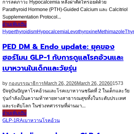
การลดภาวะ Hypocalcemia หลังผ่าตัดไทรอยด์ด้วย
Parathyroid Hormone (PTH)-Guided Calcium และ Calcitriol
Supplementation Protocol...
อ่านเพิ่มเติม
Hyperthyroidism
Hypocalcemia
Levothyroxine
Methimazole
Thyr
PED DM & Endo update: ยุคของ
ฮอร์โมน GLP-1 กับการดูแลโรคอ้วนและ
เบาหวานในเด็กและวัยรุ่น
by
กองบรรณาธิการ
March 26, 2026
March 26, 2026
0
1573
ปัจจุบันปัญหาโรคอ้วนและโรคเบาหวานชนิดที่ 2 ในเด็กและวัย
รุ่นกำลังเป็นความท้าทายทางสาธารณสุขทั้งในระดับประเทศ
และระดับโลก ในช่วงทศวรรษที่ผ่านมา...
อ่านเพิ่มเติม
GLP-1RA
เบาหวาน
โรคอ้วน