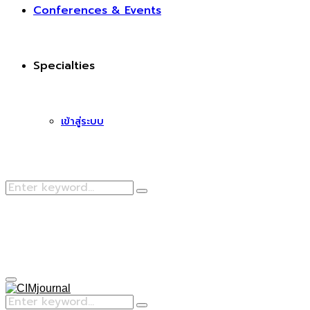
Conferences & Events
Specialties
เข้าสู่ระบบ
Search
Search
for:
Facebook
Primary
Menu
Search
Search