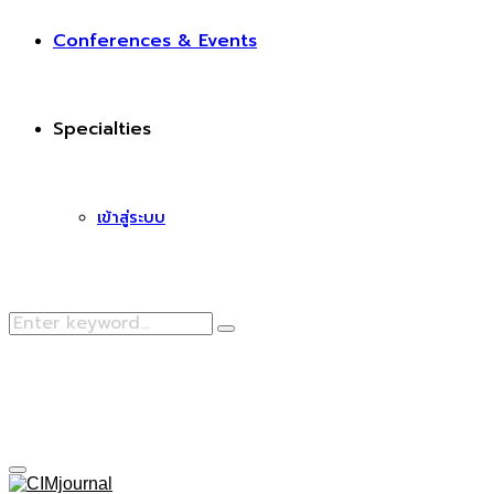
Conferences & Events
Specialties
เข้าสู่ระบบ
Search
Search
for:
Facebook
Primary
Menu