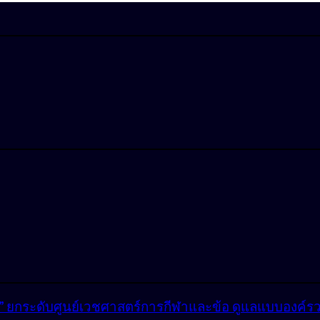
lly” ยกระดับศูนย์เวชศาสตร์การกีฬาและข้อ ดูแลแบบองค์ร