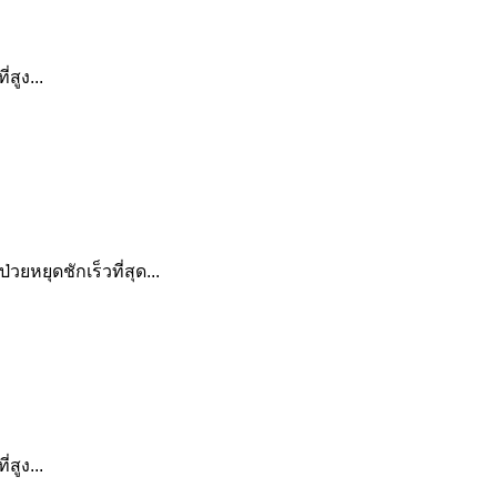
สูง...
วยหยุดชักเร็วที่สุด...
สูง...