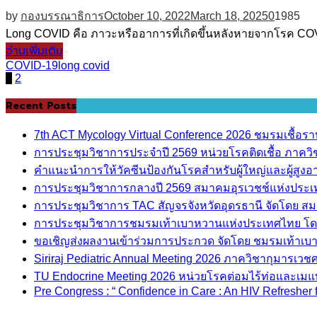
by
กองบรรณาธิการ
October 10, 2022
March 18, 2025
0
1985
Long COVID คือ ภาวะหรืออาการที่เกิดขึ้นหลังหายจากโรค COVID-1
อ่านเพิ่มเติม
COVID-19
long covid
Posts
1
2
pagination
Recent Posts
7th ACT Mycology Virtual Conference 2026 ชมรมเชื้อ
การประชุมวิชาการประจำปี 2569 หน่วยโรคติดเชื้อ ภาค
คำแนะนำการให้วัคซีนป้องกันโรคสำหรับผู้ใหญ่และผู้สูงอาย
การประชุมวิชาการกลางปี 2569 สมาคมอุรเวชช์แห่งประ
การประชุมวิชาการ TAC สัญจรจังหวัดอุดรธานี จัดโดย ส
การประชุมวิชาการชมรมเท้าเบาหวานแห่งประเทศไทย โด
ขอเชิญส่งผลงานเข้าร่วมการประกวด จัดโดย ชมรมเท้าเ
Siriraj Pediatric Annual Meeting 2026 ภาควิชากุมารเ
TU Endocrine Meeting 2026 หน่วยโรคต่อมไร้ท่อและเมแ
Pre Congress : “ Confidence in Care : An HIV Refresher 