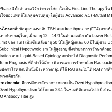
hase 3 ตั้งคำถามวิจัยว่าควรใช้ยาใดเป็น First-Line Therapy ใน
สินใจของแพทย์ในกลุ่มควบคุม) ในผู้ป่วย Advanced
RET
-Mutant MT
มนไทรอยด์:
ข้อมูลของระดับ TSH และ free thyroxine (FT4) จากห้
ท่ากับของผู้ใหญ่เมื่ออายุ 12 – 14 ปี ในทำนองเดียวกัน Lower Re
imit ของ TSH เพิ่มขึ้นหลังอายุ 50 ปีในผู้หญิงและ 60 ปีในผู้ชาย U
 Subclinical Hypothyroidism ในผู้สูงอายุ ซึ่งช่วยลดการรักษาด้วย
ation แบบ Liquid-Based Cytology จะช่วยให้ Diagnostic Perfor
Term Prognosis ที่ดี ทำให้มีการพิจารณาการรักษาด้วย Radioact
ราโรคสงบที่หนึ่งปีระหว่างกลุ่มที่ได้ RAI และไม่ได้ RAI การศึกษ
นทางเดียวกัน
yroxinemia:
มีการศึกษาอัตราการกลายเป็น Overt Hypothyroidism ห
ด Overt Hypothyroidism ได้ร้อยละ 23.1 ในช่วงที่ติดตามไป 5 ปี ส่วน
 Antibody Titer สูง