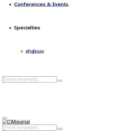
Conferences & Events
Specialties
เข้าสู่ระบบ
Search
Search
for:
Facebook
Primary
Menu
Search
Search