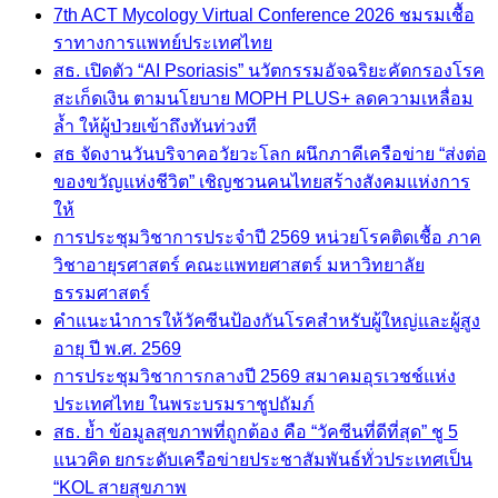
7th ACT Mycology Virtual Conference 2026 ชมรมเชื้อ
ราทางการแพทย์ประเทศไทย
สธ. เปิดตัว “AI Psoriasis” นวัตกรรมอัจฉริยะคัดกรองโรค
สะเก็ดเงิน ตามนโยบาย MOPH PLUS+ ลดความเหลื่อม
ล้ำ ให้ผู้ป่วยเข้าถึงทันท่วงที
สธ จัดงานวันบริจาคอวัยวะโลก ผนึกภาคีเครือข่าย “ส่งต่อ
ของขวัญแห่งชีวิต” เชิญชวนคนไทยสร้างสังคมแห่งการ
ให้
การประชุมวิชาการประจำปี 2569 หน่วยโรคติดเชื้อ ภาค
วิชาอายุรศาสตร์ คณะแพทยศาสตร์ มหาวิทยาลัย
ธรรมศาสตร์
คำแนะนำการให้วัคซีนป้องกันโรคสำหรับผู้ใหญ่และผู้สูง
อายุ ปี พ.ศ. 2569
การประชุมวิชาการกลางปี 2569 สมาคมอุรเวชช์แห่ง
ประเทศไทย ในพระบรมราชูปถัมภ์
สธ. ย้ำ ข้อมูลสุขภาพที่ถูกต้อง คือ “วัคซีนที่ดีที่สุด” ชู 5
แนวคิด ยกระดับเครือข่ายประชาสัมพันธ์ทั่วประเทศเป็น
“KOL สายสุขภาพ