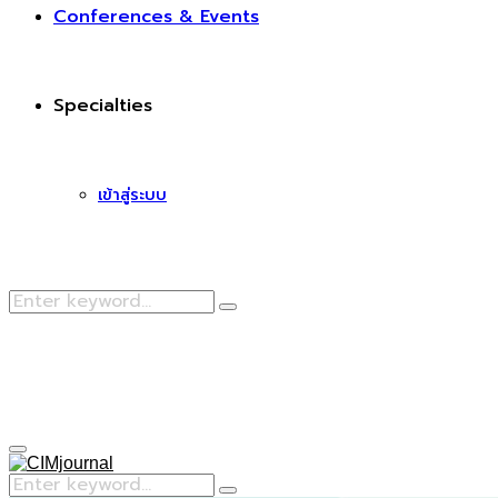
Conferences & Events
Specialties
เข้าสู่ระบบ
Search
Search
for:
Facebook
Primary
Menu
Search
Search