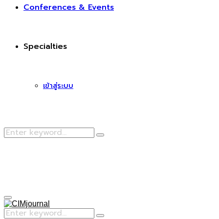
Conferences & Events
Specialties
เข้าสู่ระบบ
Search
Search
for:
Facebook
Primary
Menu
Search
Search