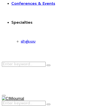
Conferences & Events
Specialties
เข้าสู่ระบบ
Search
Search
for:
Facebook
Primary
Menu
Search
Search