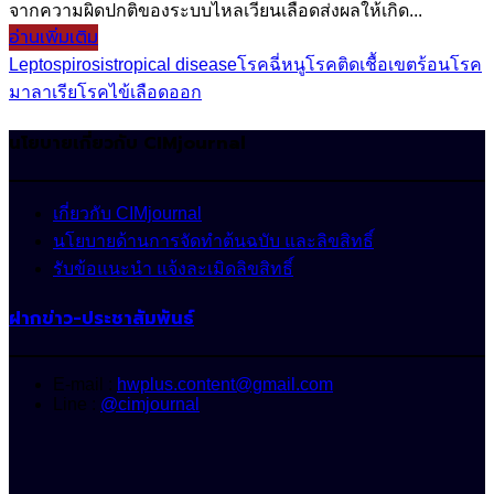
จากความผิดปกติของระบบไหลเวียนเลือดส่งผลให้เกิด...
อ่านเพิ่มเติม
Leptospirosis
tropical disease
โรคฉี่หนู
โรคติดเชื้อเขตร้อน
โรค
มาลาเรีย
โรคไข้เลือดออก
นโยบายเกี่ยวกับ CIMjournal
เกี่ยวกับ CIMjournal
นโยบายด้านการจัดทำต้นฉบับ และลิขสิทธิ์
รับข้อแนะนำ แจ้งละเมิดลิขสิทธิ์
ฝากข่าว-ประชาสัมพันธ์
E-mail :
hwplus.content@gmail.com
Line :
@cimjournal