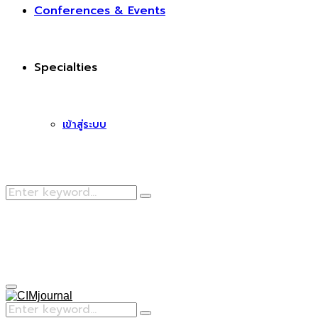
Conferences & Events
Specialties
เข้าสู่ระบบ
Search
Search
for:
Facebook
Primary
Menu
Search
Search