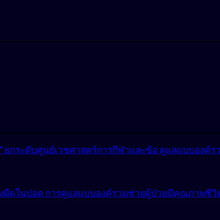
lly” ยกระดับศูนย์เวชศาสตร์การกีฬาและข้อ ดูแลแบบองค์ร
ังผืดในปอด การดูแลแบบองค์รวมช่วยผู้ป่วยมีคุณภาพชีวิตที