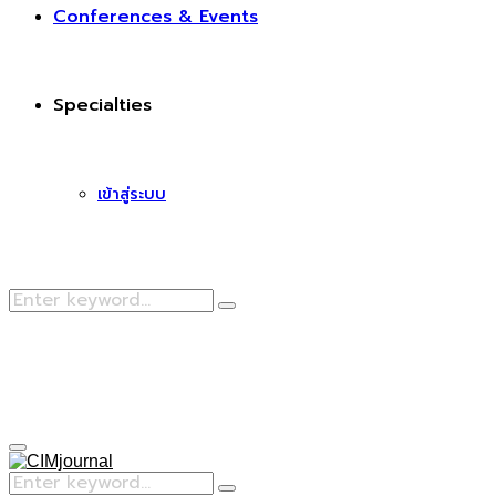
Conferences & Events
Specialties
เข้าสู่ระบบ
Search
Search
for:
Facebook
Primary
Menu
Search
Search